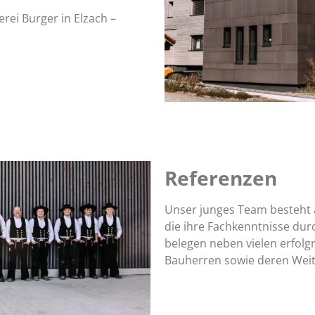
rei Burger in Elzach –
Referenzen
Unser junges Team besteht a
die ihre Fachkenntnisse dur
belegen neben vielen erfolg
Bauherren sowie deren Wei